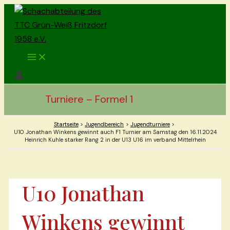
Zum
Inhalt
springen
Main
Menu
Turniere – Formel 1
Startseite
Jugendbereich
Jugendturniere
U10 Jonathan Winkens gewinnt auch F1 Turnier am Samstag den 16.11.2024
Heinrich Kuhle starker Rang 2 in der U13 U16 im verband Mittelrhein
U10 Jonathan
Winkens gewinnt