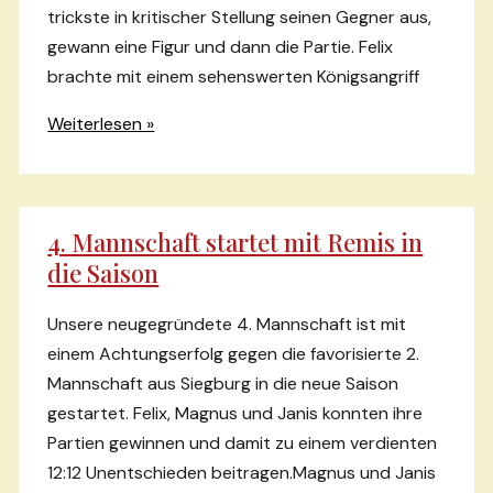
trickste in kritischer Stellung seinen Gegner aus,
gewann eine Figur und dann die Partie. Felix
brachte mit einem sehenswerten Königsangriff
Beide
Weiterlesen »
U16-
Mannschaften
starten
4. Mannschaft startet mit Remis in
mit
die Saison
Sieg
in
Unsere neugegründete 4. Mannschaft ist mit
die
einem Achtungserfolg gegen die favorisierte 2.
Saison
Mannschaft aus Siegburg in die neue Saison
gestartet. Felix, Magnus und Janis konnten ihre
Partien gewinnen und damit zu einem verdienten
12:12 Unentschieden beitragen.Magnus und Janis