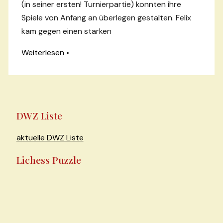
(in seiner ersten! Turnierpartie) konnten ihre
Spiele von Anfang an überlegen gestalten. Felix
kam gegen einen starken
4.
Weiterlesen »
Mannschaft
startet
mit
Remis
DWZ Liste
in
die
aktuelle DWZ Liste
Saison
Lichess Puzzle