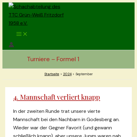
Zum
Inhalt
springen
Main
Menu
Turniere – Formel 1
Startseite
2024
September
4. Mannschaft verliert knapp
In der zweiten Runde trat unsere vierte
Mannschaft bei den Nachbarn in Godesberg an.
Wieder war der Gegner Favorit (und gewann
schließlich knapp), aber unsere Jungs waren nah