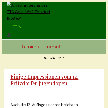
Zum
Inhalt
springen
Main
Menu
Turniere – Formel 1
Startseite
2018
Einige Impressionen vom 12.
Fritzdorfer Jugendopen
Auch die 12. Auflage unseres beliebten