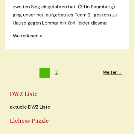
zweiten Sieg eingefahren hat (3:1 in Baumberg)
ging unser neu aufgebautes Team 2 gestern zu
Hause gegen Lohmar mit 0:4 leider diesmal
U16
Weiterlesen »
Mittelrhein
–
Unsere
beiden
Seitennummerierung
1
2
Weiter
→
Teams
der
Beiträge
DWZ Liste
aktuelle DWZ Liste
Lichess Puzzle