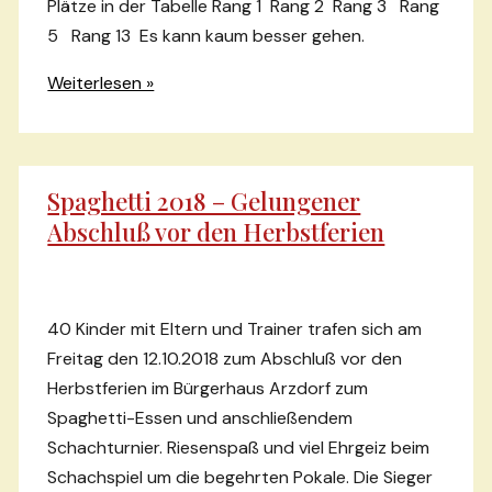
Plätze in der Tabelle Rang 1 Rang 2 Rang 3 Rang
5 Rang 13 Es kann kaum besser gehen.
Kreismeister
Weiterlesen »
KGS
Schlossbachschule
Röttgen
Spaghetti 2018 – Gelungener
I
Abschluß vor den Herbstferien
//
Kreisvizemeister
KGS
Meckenheim
40 Kinder mit Eltern und Trainer trafen sich am
//
Freitag den 12.10.2018 zum Abschluß vor den
Rang
Herbstferien im Bürgerhaus Arzdorf zum
3
Spaghetti-Essen und anschließendem
Schlossbachschule
Schachturnier. Riesenspaß und viel Ehrgeiz beim
II
Schachspiel um die begehrten Pokale. Die Sieger