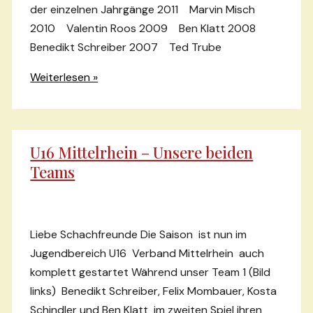
der einzelnen Jahrgänge 2011 Marvin Misch
2010 Valentin Roos 2009 Ben Klatt 2008
Benedikt Schreiber 2007 Ted Trube
Spaghetti
Weiterlesen »
2018
–
Gelungener
U16 Mittelrhein – Unsere beiden
Abschluß
Teams
vor
den
Herbstferien
Liebe Schachfreunde Die Saison ist nun im
Jugendbereich U16 Verband Mittelrhein auch
komplett gestartet Während unser Team 1 (Bild
links) Benedikt Schreiber, Felix Mombauer, Kosta
Schindler und Ben Klatt im zweiten Spiel ihren