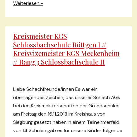
Impressionen
Weiterlesen »
vom
12.
Fritzdorfer
Kreismeister KGS
Jugendopen,
Schlossbachschule Röttgen I //
am
Kreisvizemeister KGS Meckenheim
17.11.2018
// Rang 3 Schlossbachschule II
Liebe Schachfreunde/innen Es war ein
überragendes Zeichen, das unserer Schach AGs
bei den Kreismeisterschaften der Grundschulen
am Freitag den 16.11.2018 im Kreishaus von
Siegburg gesetzt haben.In einem Teilnehmerfeld
von 14 Schulen gab es für unsere Kinder folgende