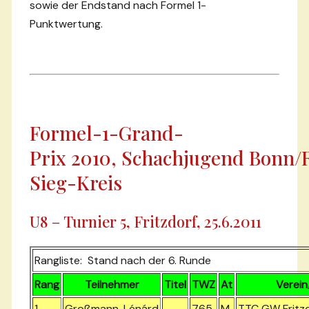
sowie der Endstand nach Formel 1-
Punktwertung.
Formel-1-Grand-
Prix 2010, Schachjugend Bonn/
Sieg-Kreis
U8 – Turnier 5, Fritzdorf, 25.6.2011
Rangliste: Stand nach der 6. Runde
Rang
Teilnehmer
Titel
TWZ
At
Verein
1.
Großmann, Lénárd
765
M
TTC GW Fritz