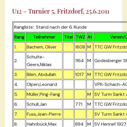
U12 – Turnier 5, Fritzdorf, 25.6.2011
Rangliste: Stand nach der 6. Runde
Rang
Teilnehmer
Titel
TWZ
At
Verein/
1.
Bachem, Oliver
1608
M
TTC GW Fritzdo
Schulte-
2.
1164
M
Godesberger SK
Geers,Niklas
3.
Bilen, Abdullah
1017
M
TTC GW Fritzdo
4.
Olpen,Leonard
VPK-Schach-A
5.
Müller,Ping-Fang
M
SV Turm Sankt 
6.
Schüll,Jan
771
M
TTC GW Fritzdo
7.
Fuss,Jean-Pierre
SV Turm Sankt 
8.
Hahnbück,Max
894
M
SV Hennef 1927 