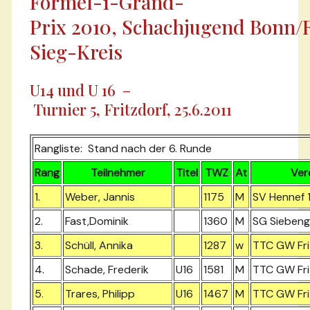
Formel-1-Grand-
Prix 2010, Schachjugend Bonn/
Sieg-Kreis
U14 und U 16 –
Turnier 5, Fritzdorf, 25.6.2011
Rangliste: Stand nach der 6. Runde
Rang
Teilnehmer
Titel
TWZ
At
Ver
1.
Weber, Jannis
1175
M
SV Hennef 1
2.
Fast,Dominik
1360
M
SG Siebeng
3.
Schüll, Annika
1287
w
TTC GW Fri
4.
Schade, Frederik
U16
1581
M
TTC GW Fri
5.
Trares, Philipp
U16
1467
M
TTC GW Fri