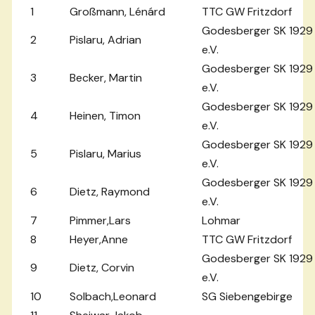
1
Großmann, Lénárd
TTC GW Fritzdorf
Godesberger SK 1929
2
Pislaru, Adrian
e.V.
Godesberger SK 1929
3
Becker, Martin
e.V.
Godesberger SK 1929
4
Heinen, Timon
e.V.
Godesberger SK 1929
5
Pislaru, Marius
e.V.
Godesberger SK 1929
6
Dietz, Raymond
e.V.
7
Pimmer,Lars
Lohmar
8
Heyer,Anne
TTC GW Fritzdorf
Godesberger SK 1929
9
Dietz, Corvin
e.V.
10
Solbach,Leonard
SG Siebengebirge