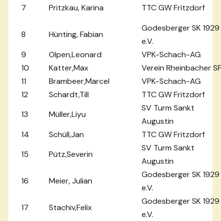
7
Pritzkau, Karina
TTC GW Fritzdorf
Godesberger SK 1929
8
Hünting, Fabian
e.V.
9
Olpen,Leonard
VPK-Schach-AG
10
Katter,Max
Verein Rheinbacher S
11
Brambeer,Marcel
VPK-Schach-AG
12
Schardt,Till
TTC GW Fritzdorf
SV Turm Sankt
13
Müller,Liyu
Augustin
14
Schüll,Jan
TTC GW Fritzdorf
SV Turm Sankt
15
Pütz,Severin
Augustin
Godesberger SK 1929
16
Meier, Julian
e.V.
Godesberger SK 1929
17
Stachiv,Felix
e.V.