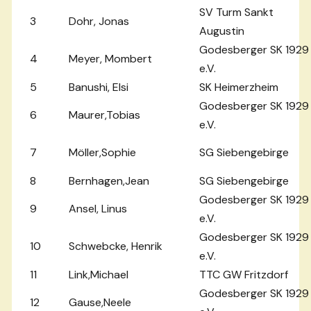
SV Turm Sankt
3
Dohr, Jonas
Augustin
Godesberger SK 1929
4
Meyer, Mombert
e.V.
5
Banushi, Elsi
SK Heimerzheim
Godesberger SK 1929
6
Maurer,Tobias
e.V.
7
Möller,Sophie
SG Siebengebirge
8
Bernhagen,Jean
SG Siebengebirge
Godesberger SK 1929
9
Ansel, Linus
e.V.
Godesberger SK 1929
10
Schwebcke, Henrik
e.V.
11
Link,Michael
TTC GW Fritzdorf
Godesberger SK 1929
12
Gause,Neele