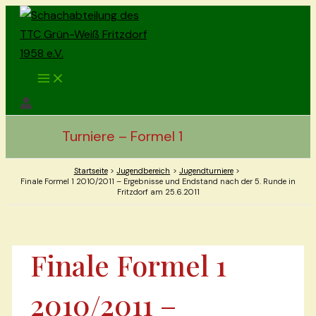
Zum
Inhalt
springen
Main
Menu
Turniere – Formel 1
Startseite
Jugendbereich
Jugendturniere
Finale Formel 1 2010/2011 – Ergebnisse und Endstand nach der 5. Runde in
Fritzdorf am 25.6.2011
Finale Formel 1
2010/2011 –