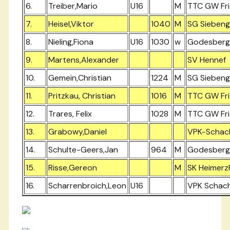
6.
Treiber,Mario
U16
M
TTC GW Fri
7.
Heisel,Viktor
1040
M
SG Siebeng
8.
Nieling,Fiona
U16
1030
w
Godesberge
9.
Martens,Alexander
SV Hennef
10.
Gemein,Christian
1224
M
SG Siebeng
11.
Pritzkau, Christian
1016
M
TTC GW Fri
12.
Trares, Felix
1028
M
TTC GW Fri
13.
Grabowy,Daniel
VPK-Schac
14.
Schulte-Geers,Jan
964
M
Godesberge
15.
Risse,Gereon
M
SK Heimerz
16.
Scharrenbroich,Leon
U16
VPK Schac