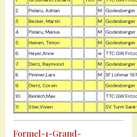
2.
Pislaru, Adrian
M
Godesberger S
3.
Becker, Martin
M
Godesberger S
4.
Pislaru, Marius
M
Godesberger S
5.
Heinen, Timon
M
Godesberger S
6.
Heyer,Anne
w
TTC GW Fritz
7.
Dietz, Raymond
M
Godesberger S
8.
Pimmer,Lars
M
SF Lohmar 197
9.
Dietz, Corvin
Godesberger S
10.
Beinlich,Max
TTC GW Fritz
11.
Stier,Vivien
SV Turm Sank
Formel-1-Grand-