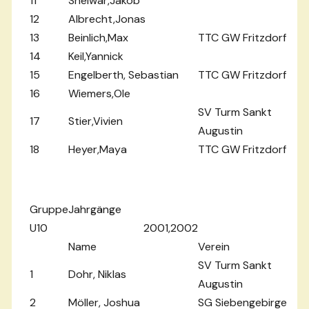
11
Sheiwar,Jakob
12
Albrecht,Jonas
13
Beinlich,Max
TTC GW Fritzdorf
14
Keil,Yannick
15
Engelberth, Sebastian
TTC GW Fritzdorf
16
Wiemers,Ole
SV Turm Sankt
17
Stier,Vivien
Augustin
18
Heyer,Maya
TTC GW Fritzdorf
Gruppe
Jahrgänge
U10
2001,2002
Name
Verein
SV Turm Sankt
1
Dohr, Niklas
Augustin
2
Möller, Joshua
SG Siebengebirge