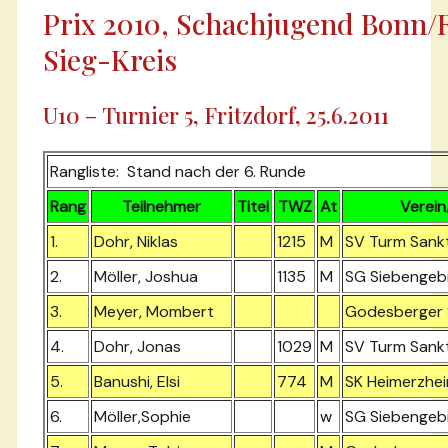
Prix 2010, Schachjugend Bonn/
Sieg-Kreis
U10 – Turnier 5, Fritzdorf, 25.6.2011
Rangliste: Stand nach der 6. Runde
Rang
Teilnehmer
Titel
TWZ
At
Verein
1.
Dohr, Niklas
1215
M
SV Turm Sank
2.
Möller, Joshua
1135
M
SG Siebengeb
3.
Meyer, Mombert
Godesberger S
4.
Dohr, Jonas
1029
M
SV Turm Sank
5.
Banushi, Elsi
774
M
SK Heimerzhe
6.
Möller,Sophie
w
SG Siebengeb