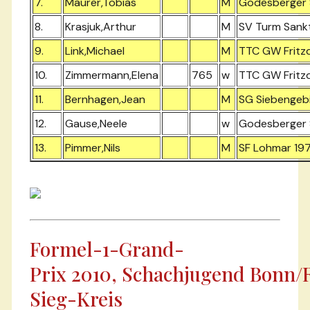
7.
Maurer,Tobias
M
Godesberger S
8.
Krasjuk,Arthur
M
SV Turm Sank
9.
Link,Michael
M
TTC GW Fritz
10.
Zimmermann,Elena
765
w
TTC GW Fritz
11.
Bernhagen,Jean
M
SG Siebengeb
12.
Gause,Neele
w
Godesberger S
13.
Pimmer,Nils
M
SF Lohmar 197
Formel-1-Grand-
Prix 2010, Schachjugend Bonn/
Sieg-Kreis