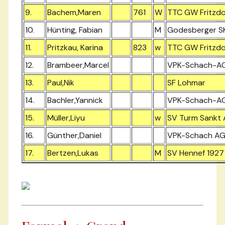
9.
Bachem,Maren
761
W
TTC GW Fritzdo
10.
Hünting, Fabian
M
Godesberger SK
11.
Pritzkau, Karina
823
w
TTC GW Fritzdo
12.
Brambeer,Marcel
VPK-Schach-A
13.
Paul,Nik
SF Lohmar
14.
Bachler,Yannick
VPK-Schach-A
15.
Müller,Liyu
w
SV Turm Sankt 
16.
Günther,Daniel
VPK-Schach A
17.
Bertzen,Lukas
M
SV Hennef 1927 