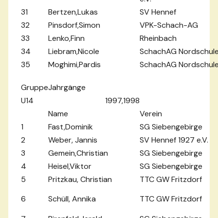
31
Bertzen,Lukas
SV Hennef
32
Pinsdorf,Simon
VPK-Schach-AG
33
Lenko,Finn
Rheinbach
34
Liebram,Nicole
SchachAG Nordschul
35
Moghimi,Pardis
SchachAG Nordschul
Gruppe
Jahrgänge
U14
1997,1998
Name
Verein
1
Fast,Dominik
SG Siebengebirge
2
Weber, Jannis
SV Hennef 1927 e.V.
3
Gemein,Christian
SG Siebengebirge
4
Heisel,Viktor
SG Siebengebirge
5
Pritzkau, Christian
TTC GW Fritzdorf
6
Schüll, Annika
TTC GW Fritzdorf