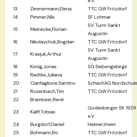
e.V.
13
Zimmermann,Elena
TTC GW Fritzdorf
14
Pimmer,Nils
SF Lohmar
SV Turm Sankt
15
Meinecke,Florian
Augustin
16
Nikolaychuk,Bogdan
TTC GW Fritzdorf
SV Turm Sankt
17
Krasjuk,Arthur
Augustin
18
König,Jonas
SG Siebengebirge
19
Radtke,Juliana
TTC GW Fritzdorf
20
Cianfaglione,Santino
SchachAG Nordschul
21
Rosenbach,Tim
TTC GW Fritzdorf
22
Brambeer,René
Godesberger SK 1929
23
Kalff,Tobias
e.V.
24
Burgdorf,Daniel
Heimerzheim
25
Bohmann,Ric
TTC GW Fritzdorf