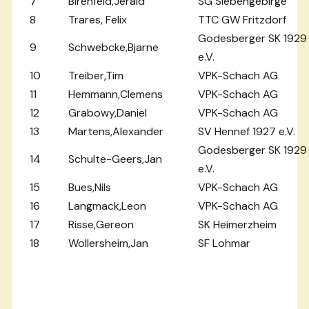
7
Birenfeld,Jerald
SG Siebengebirge
8
Trares, Felix
TTC GW Fritzdorf
Godesberger SK 1929
9
Schwebcke,Bjarne
e.V.
10
Treiber,Tim
VPK-Schach AG
11
Hemmann,Clemens
VPK-Schach AG
12
Grabowy,Daniel
VPK-Schach AG
13
Martens,Alexander
SV Hennef 1927 e.V.
Godesberger SK 1929
14
Schulte-Geers,Jan
e.V.
15
Bues,Nils
VPK-Schach AG
16
Langmack,Leon
VPK-Schach AG
17
Risse,Gereon
SK Heimerzheim
18
Wollersheim,Jan
SF Lohmar