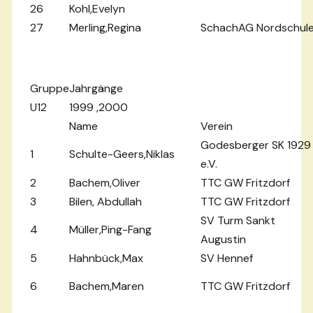
26
Kohl,Evelyn
27
Merling,Regina
SchachAG Nordschul
Gruppe
Jahrgänge
U12
1999 ,2000
Name
Verein
Godesberger SK 1929
1
Schulte-Geers,Niklas
e.V.
2
Bachem,Oliver
TTC GW Fritzdorf
3
Bilen, Abdullah
TTC GW Fritzdorf
SV Turm Sankt
4
Müller,Ping-Fang
Augustin
5
Hahnbück,Max
SV Hennef
6
Bachem,Maren
TTC GW Fritzdorf