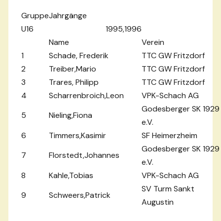
Gruppe
Jahrgänge
U16
1995,1996
Name
Verein
1
Schade, Frederik
TTC GW Fritzdorf
2
Treiber,Mario
TTC GW Fritzdorf
3
Trares, Philipp
TTC GW Fritzdorf
4
Scharrenbroich,Leon
VPK-Schach AG
Godesberger SK 1929
5
Nieling,Fiona
e.V.
6
Timmers,Kasimir
SF Heimerzheim
Godesberger SK 1929
7
Florstedt,Johannes
e.V.
8
Kahle,Tobias
VPK-Schach AG
SV Turm Sankt
9
Schweers,Patrick
Augustin