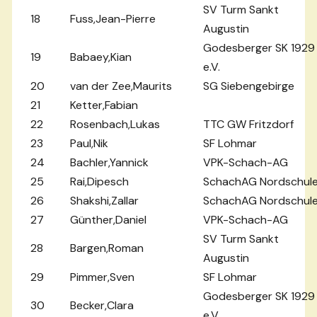
SV Turm Sankt
18
Fuss,Jean-Pierre
Augustin
Godesberger SK 1929
19
Babaey,Kian
e.V.
20
van der Zee,Maurits
SG Siebengebirge
21
Ketter,Fabian
22
Rosenbach,Lukas
TTC GW Fritzdorf
23
Paul,Nik
SF Lohmar
24
Bachler,Yannick
VPK-Schach-AG
25
Rai,Dipesch
SchachAG Nordschul
26
Shakshi,Zallar
SchachAG Nordschul
27
Günther,Daniel
VPK-Schach-AG
SV Turm Sankt
28
Bargen,Roman
Augustin
29
Pimmer,Sven
SF Lohmar
Godesberger SK 1929
30
Becker,Clara
e.V.