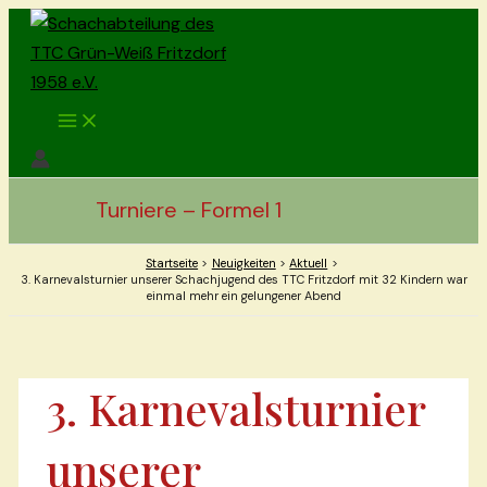
Zum
Inhalt
springen
Main
Menu
Turniere – Formel 1
Startseite
Neuigkeiten
Aktuell
3. Karnevalsturnier unserer Schachjugend des TTC Fritzdorf mit 32 Kindern war
einmal mehr ein gelungener Abend
3. Karnevalsturnier
unserer