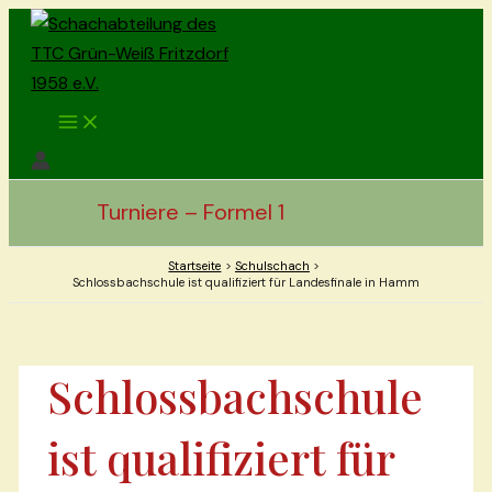
Zum
Inhalt
springen
Main
Menu
Turniere – Formel 1
Startseite
Schulschach
Schlossbachschule ist qualifiziert für Landesfinale in Hamm
Schlossbachschule
ist qualifiziert für