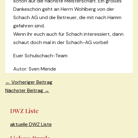
schon auf die nächste Meisterschaft. Ein großes
Dankeschön geht an Herrn Wohlberg von der
Schach AG und die Betreuer, die mit nach Hamm
gefahren sind.
Wenn ihr euch auch für Schach interessiert, dann
schaut doch mal in der Schach-AG vorbei!
Euer Schulschach-Team
Autor: Sven Mende
Beitragsnavigation
←
Vorheriger Beitrag
Nächster Beitrag
→
DWZ Liste
aktuelle DWZ Liste