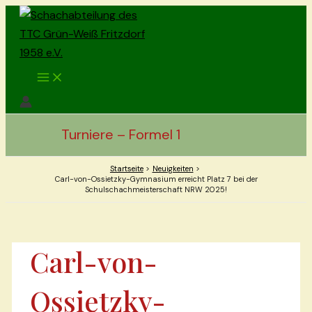
Zum
Inhalt
springen
Main
Menu
Turniere – Formel 1
Startseite
Neuigkeiten
Carl-von-Ossietzky-Gymnasium erreicht Platz 7 bei der
Schulschachmeisterschaft NRW 2025!
Carl-von-
Ossietzky-