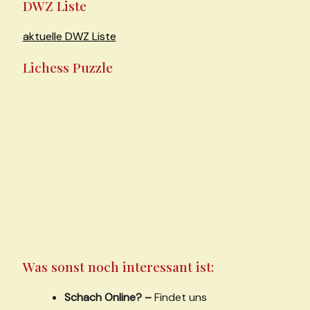
DWZ Liste
bei
U8
aktuelle DWZ Liste
NRW-
Lichess Puzzle
Meisterschaft
Was sonst noch interessant ist:
Schach Online? –
Findet uns