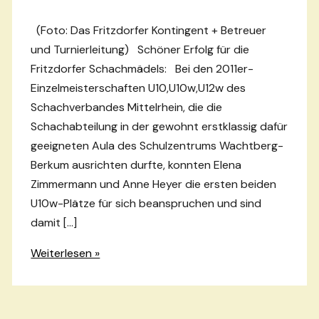
(Foto: Das Fritzdorfer Kontingent + Betreuer
und Turnierleitung) Schöner Erfolg für die
Fritzdorfer Schachmädels: Bei den 2011er-
Einzelmeisterschaften U10,U10w,U12w des
Schachverbandes Mittelrhein, die die
Schachabteilung in der gewohnt erstklassig dafür
geeigneten Aula des Schulzentrums Wachtberg-
Berkum ausrichten durfte, konnten Elena
Zimmermann und Anne Heyer die ersten beiden
U10w-Plätze für sich beanspruchen und sind
damit […]
Fritzdorfer
Weiterlesen »
U10-
Schachzwerge
punkten