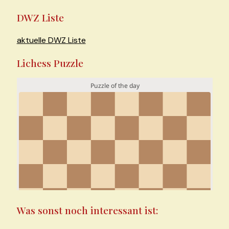
bei
DWZ Liste
den
SJM-
aktuelle DWZ Liste
Einzelmeisterschaften
Lichess Puzzle
U10,U10w,U12w
am
13.3.11
Was sonst noch interessant ist: