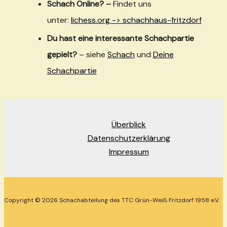
Schach Online? –
Findet uns
unter:
lichess.org -> schachhaus-fritzdorf
Du hast eine interessante Schachpartie
gepielt?
– siehe
Schach
und
Deine
Schachpartie
Überblick
Datenschutzerklärung
Impressum
Copyright © 2026 Schachabteilung des TTC Grün-Weiß Fritzdorf 1958 e.V.